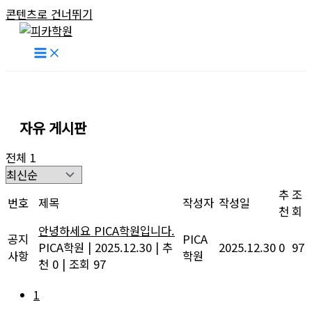
콘텐츠로 건너뛰기
자유 게시판
전체 1
추
조
번호
제목
작성자
작성일
천
회
안녕하세요 PICA학원입니다.
공지
PICA
PICA학원
|
2025.12.30
|
추
2025.12.30
0
97
사항
학원
천 0
|
조회 97
1