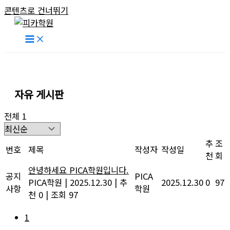
콘텐츠로 건너뛰기
자유 게시판
전체 1
추
조
번호
제목
작성자
작성일
천
회
안녕하세요 PICA학원입니다.
공지
PICA
PICA학원
|
2025.12.30
|
추
2025.12.30
0
97
사항
학원
천 0
|
조회 97
1