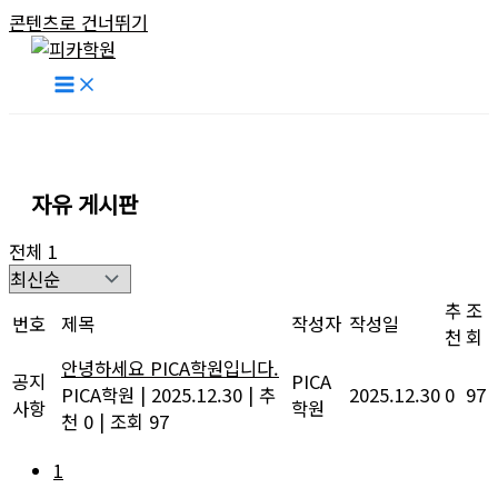
콘텐츠로 건너뛰기
자유 게시판
전체 1
추
조
번호
제목
작성자
작성일
천
회
안녕하세요 PICA학원입니다.
공지
PICA
PICA학원
|
2025.12.30
|
추
2025.12.30
0
97
사항
학원
천 0
|
조회 97
1