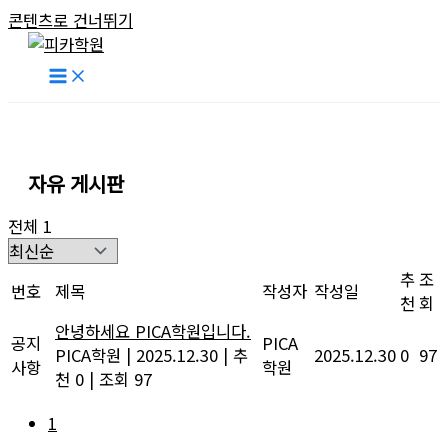
콘텐츠로 건너뛰기
자유 게시판
전체 1
추
조
번호
제목
작성자
작성일
천
회
안녕하세요 PICA학원입니다.
공지
PICA
PICA학원
|
2025.12.30
|
추
2025.12.30
0
97
사항
학원
천 0
|
조회 97
1