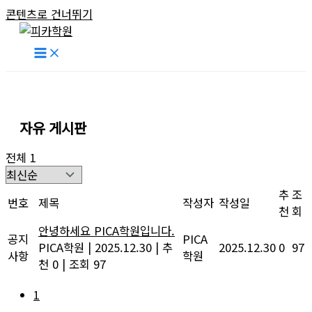
콘텐츠로 건너뛰기
자유 게시판
전체 1
추
조
번호
제목
작성자
작성일
천
회
안녕하세요 PICA학원입니다.
공지
PICA
PICA학원
|
2025.12.30
|
추
2025.12.30
0
97
사항
학원
천 0
|
조회 97
1