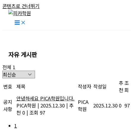
콘텐츠로 건너뛰기
자유 게시판
전체 1
추
조
번호
제목
작성자
작성일
천
회
안녕하세요 PICA학원입니다.
공지
PICA
PICA학원
|
2025.12.30
|
추
2025.12.30
0
97
사항
학원
천 0
|
조회 97
1